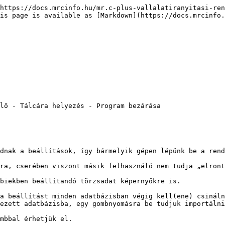
https://docs.mrcinfo.hu/mr.c-plus-vallalatiranyitasi-ren
is page is available as [Markdown](https://docs.mrcinfo.
lő - Tálcára helyezés - Program bezárása

dnak a beállítások, így bármelyik gépen lépünk be a rend
ra, cserében viszont másik felhasználó nem tudja „elront
biekben beállítandó törzsadat képernyőkre is.

a beállítást minden adatbázisban végig kell(ene) csináln
ezett adatbázisba, egy gombnyomásra be tudjuk importálni
mbbal érhetjük el.
