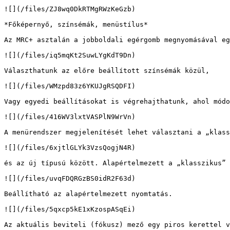
![](/files/ZJ8wq0DkRTMgRWzKeGzb)

*Főképernyő, színsémák, menüstílus*

Az MRC+ asztalán a jobboldali egérgomb megnyomásával eg
![](/files/iq5mqKt2SuwLYgKdT9Dn)

Választhatunk az előre beállított színsémák közül,

![](/files/WMzpd83z6YKUJgRSQDFI)

Vagy egyedi beállításokat is végrehajthatunk, ahol módo
![](/files/416WV3lxtVASPlN9WrVn)

A menürendszer megjelenítését lehet választani a „klass
![](/files/6xjtlGLYk3VzsQogjN4R)

és az új típusú között. Alapértelmezett a „klasszikus” 
![](/files/uvqFDQRGzBS0idR2F63d)

Beállítható az alapértelmezett nyomtatás.

![](/files/5qxcp5kE1xKzospASqEi)

Az aktuális beviteli (fókusz) mező egy piros kerettel v