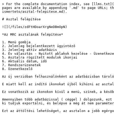
> For the complete documentation index, see [llms.txt](
pages are available by appending `.md` to page URLs; th
ismerteto/asztal-felepitese.md).

# Asztal felépítése

![](/files/zdFtHDoarXrgNeDBmOpN)

*Az MRC asztalának felépítése*

1. Menü gombja

2. Jelenleg bejelentkezett ügyintéző

3. Jelenleg aktív adatbázis

4. Év választás - Nyitott ablakok kezelése - Üzenetkeze
5. Asztalra rögzített modulok ikonjai

6. Aktuális dátum, idő

7. Rendszerüzenetek

8. Üzenetkezelő

Az új verzióban felhasználónként az adatbázisban tároló
E miatt kell az indító ikonokat újból kihúzni az asztal
Ez vonatkozik az ikonokon kívül a menü, színek, a későb
Amennyiben több adatbázissal ( céggel ) dolgozunk, ezt 
ki tudjuk exportálni, és belépve a még át nem paraméter
Ezt az áttöltési lehetőséget, az asztalon a jobb egérgo