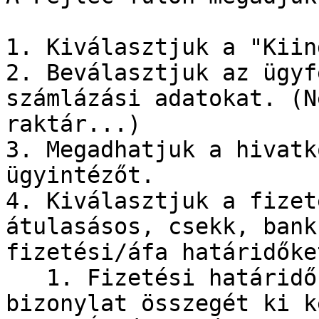
1. Kiválasztjuk a "Kiin
2. Beválasztjuk az ügyf
számlázási adatokat. (N
raktár...)

3. Megadhatjuk a hivatk
ügyintézőt.

4. Kiválasztjuk a fizet
átulasásos, csekk, bank
fizetési/áfa határidőket
   1. Fizetési határidő: az a dátum ameddig a 
bizonylat összegét ki k