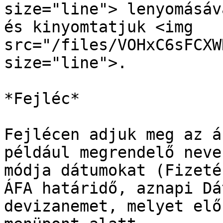
size="line"> lenyomásáv
és kinyomtatjuk <img 
src="/files/VOHxC6sFCXW
size="line">.

*Fejléc*

Fejlécen adjuk meg az á
például megrendelő neve
módja dátumokat (Fizeté
ÁFA határidő, aznapi Dá
devizanemet, melyet elő