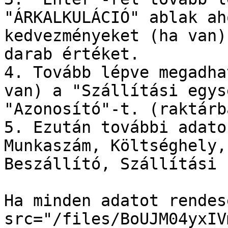
"ÁRKALKULÁCIÓ" ablak ah
kedvezményeket (ha van)
darab értéket.

4. Tovább lépve megadha
van) a "Szállítási egys
"Azonosító"-t. (raktárb
5. Ezután további adato
Munkaszám, Költséghely,
Beszállító, Szállítási 
Ha minden adatot rendes
src="/files/BoUJM04yxIV