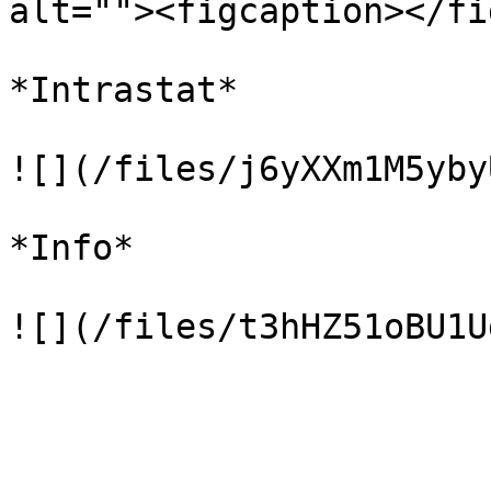
alt=""><figcaption></fi
*Intrastat*

![](/files/j6yXXm1M5yby
*Info*
