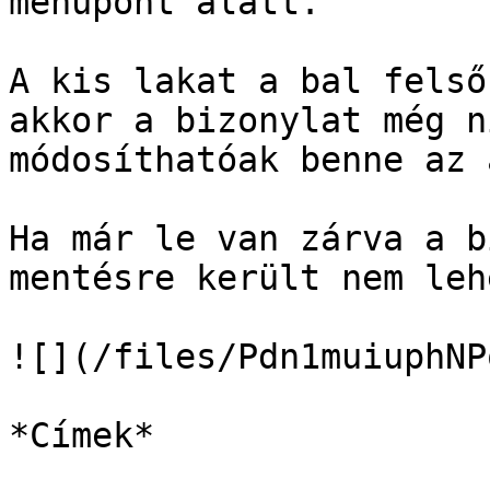
menüpont alatt.

A kis lakat a bal felső
akkor a bizonylat még n
módosíthatóak benne az 
Ha már le van zárva a b
mentésre került nem leh
![](/files/Pdn1muiuphNP
*Címek*
