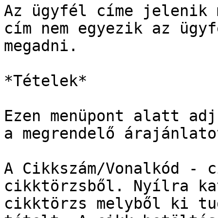
Az ügyfél címe jelenik 
cím nem egyezik az ügyf
megadni.

*Tételek*

Ezen menüpont alatt adj
a megrendelő árajánlato
A Cikkszám/Vonalkód - c
cikktörzsből. Nyílra ka
cikktörzs melyből ki tu