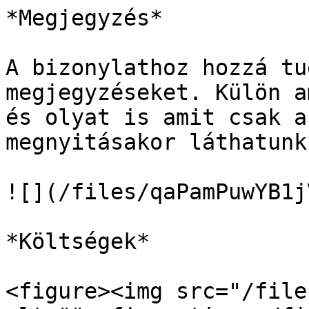
*Megjegyzés*

A bizonylathoz hozzá tu
megjegyzéseket. Külön a
és olyat is amit csak a
megnyitásakor láthatunk

![](/files/qaPamPuwYB1j
*Költségek*

<figure><img src="/file