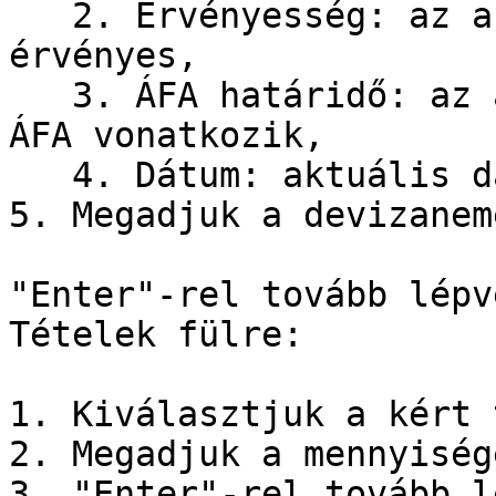
   2. Érvényesség: az a dátum ameddig az árajánlat 
érvényes,

   3. ÁFA határidő: az a dátum amelyik napra az 
ÁFA vonatkozik,

   4. Dátum: aktuális dátum.

5. Megadjuk a devizaneme
"Enter"-rel tovább lépv
Tételek fülre:

1. Kiválasztjuk a kért 
2. Megadjuk a mennyisége
3. "Enter"-rel tovább l