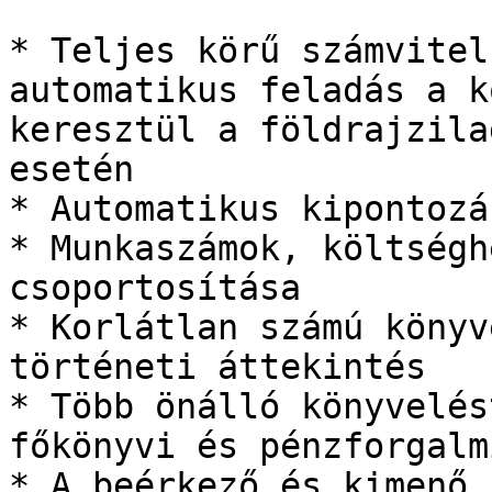
* Teljes körű számvitel
automatikus feladás a k
keresztül a földrajzila
esetén

* Automatikus kipontozá
* Munkaszámok, költségh
csoportosítása

* Korlátlan számú könyv
történeti áttekintés

* Több önálló könyvelés
főkönyvi és pénzforgalm
* A beérkező és kimenő 