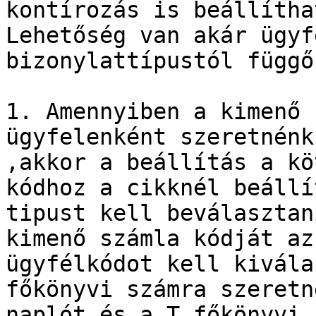
kontírozás is beállítha
Lehetőség van akár ügyf
bizonylattípustól függő
1. Amennyiben a kimenő 
ügyfelenként szeretnénk
,akkor a beállítás a kö
kódhoz a cikknél beállí
tipust kell beválasztan
kimenő számla kódját az
ügyfélkódot kell kivála
főkönyvi számra szeretn
naplót és a T főkönyvi 