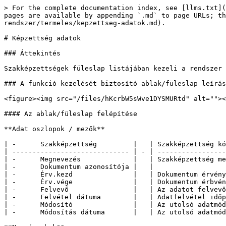
> For the complete documentation index, see [llms.txt](
pages are available by appending `.md` to page URLs; th
rendszer/termeles/kepzettseg-adatok.md).

# Képzettség adatok

### Áttekintés

Szakképzettségek füleslap listájában kezeli a rendszer 
### A funkció kezelését biztosító ablak/füleslap leírás
<figure><img src="/files/hKcrbW5sWve1DYSMURtd" alt=""><
#### Az ablak/füleslap felépítése

**Adat oszlopok / mezők**

| -      Szakképzettség         |   | Szakképzettség kó
| ----------------------------- | - | -----------------
| -      Megnevezés             |   | Szakképzettség me
| -      Dokumentum azonosítója |   |                  
| -      Érv.kezd               |   | Dokumentum érvény
| -      Érv.vége               |   | Dokumentum érbvén
| -      Felvevő                |   | Az adatot felvevő
| -      Felvétel dátuma        |   | Adatfelvétel időp
| -      Módosító               |   | Az utolsó adatmód
| -      Módosítás dátuma       |   | Az utolsó adatmód