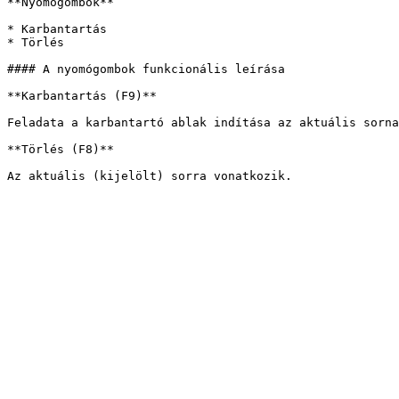
**Nyomógombok**

* Karbantartás

* Törlés

#### A nyomógombok funkcionális leírása

**Karbantartás (F9)**

Feladata a karbantartó ablak indítása az aktuális sorna
**Törlés (F8)**
