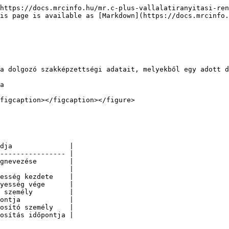
https://docs.mrcinfo.hu/mr.c-plus-vallalatiranyitasi-ren
is page is available as [Markdown](https://docs.mrcinfo.
a dolgozó szakképzettségi adatait, melyekből egy adott d
a

figcaption></figcaption></figure>

dja              |

---------------- |

gnevezése        |

                 |

esség kezdete    |

yesség vége      |

 személy         |

ontja            |

osító személy    |

osítás időpontja |
