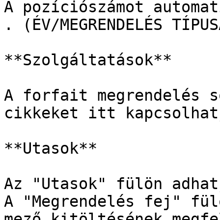
A pozíciószámot automat
. (ÉV/MEGRENDELÉS TÍPUS
**Szolgáltatások**

A forfait megrendelés s
cikkeket itt kapcsolhat
**Utasok**

Az "Utasok" fülön adhat
A "Megrendelés fej" fül
mező kitöltésének megfe