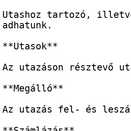
Utashoz tartozó, illetv
adhatunk.

**Utasok**

Az utazáson résztevő ut
**Megálló**

Az utazás fel- és leszá
**Számlázás**
