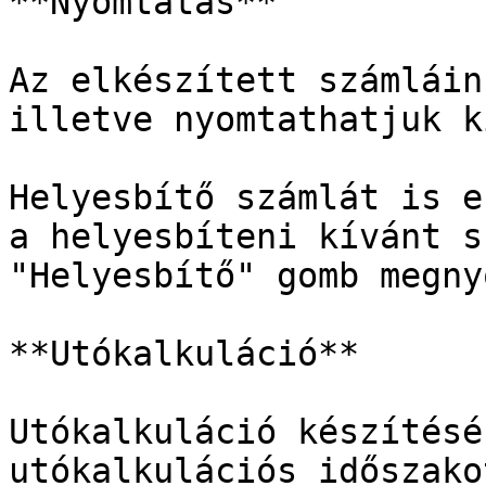
**Nyomtatás**

Az elkészített számláin
illetve nyomtathatjuk ki
Helyesbítő számlát is e
a helyesbíteni kívánt s
"Helyesbítő" gomb megny
**Utókalkuláció**

Utókalkuláció készítésé
utókalkulációs időszako