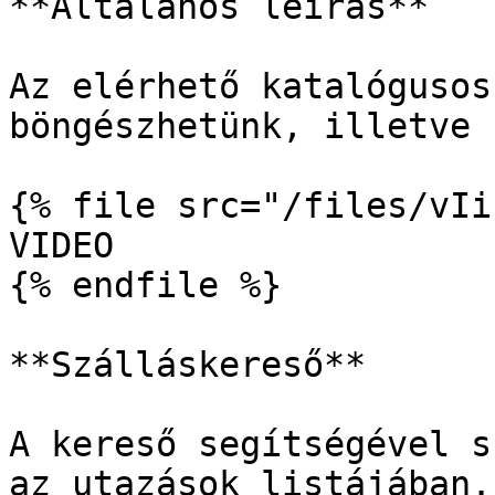
**Általános leírás**

Az elérhető katalógusos
böngészhetünk, illetve 
{% file src="/files/vIi
VIDEO

{% endfile %}

**Szálláskereső**

A kereső segítségével s
az utazások listájában.
