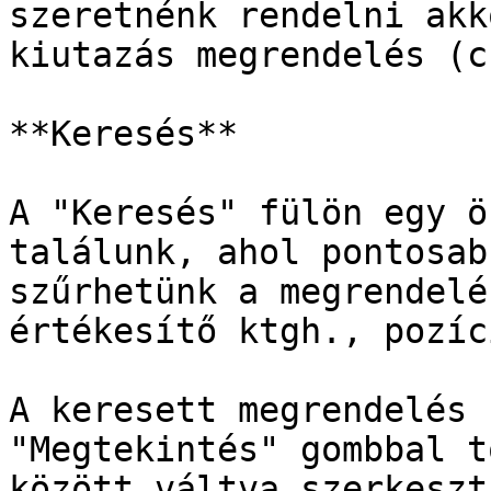
szeretnénk rendelni akk
kiutazás megrendelés (c
**Keresés**

A "Keresés" fülön egy ö
találunk, ahol pontosab
szűrhetünk a megrendelé
értékesítő ktgh., pozíc
A keresett megrendelés 
"Megtekintés" gombbal t
között váltva szerkeszt