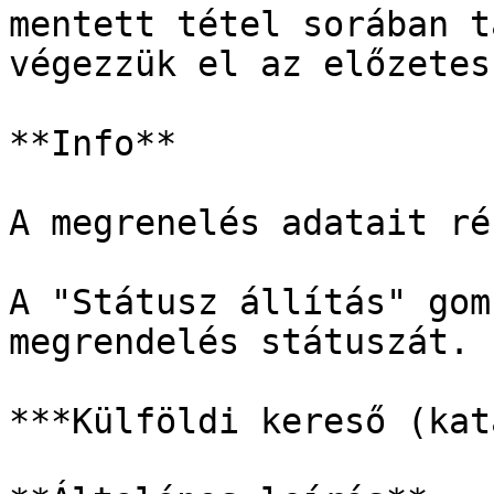
mentett tétel sorában t
végezzük el az előzetes
**Info**

A megrenelés adatait ré
A "Státusz állítás" gom
megrendelés státuszát.

***Külföldi kereső (kat