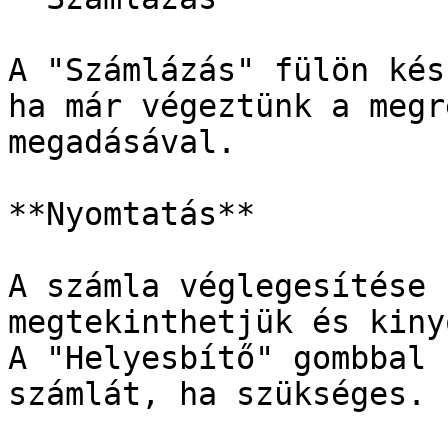
A "Számlázás" fülön kés
ha már végeztünk a megr
megadásával.

**Nyomtatás**

A számla véglegesítése 
megtekinthetjük és kiny
A "Helyesbítő" gombbal 
számlát, ha szükséges.
