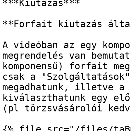
***Kiutazás***

**Forfait kiutazás álta
A videóban az egy kompo
megrendelés van bemutat
komponensű) forfait meg
csak a "Szolgáltatások"
megadhatunk, illetve a 
kiválaszthatunk egy elő
(pl törzsvásárolói kedv
{% file src="/files/taB