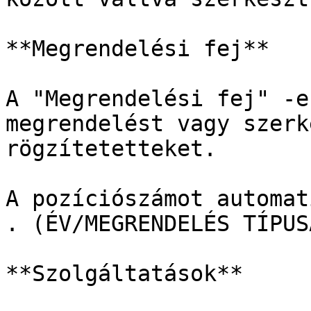
**Megrendelési fej**

A "Megrendelési fej" -e
megrendelést vagy szerk
rögzítetetteket.

A pozíciószámot automat
. (ÉV/MEGRENDELÉS TÍPUS
**Szolgáltatások**
