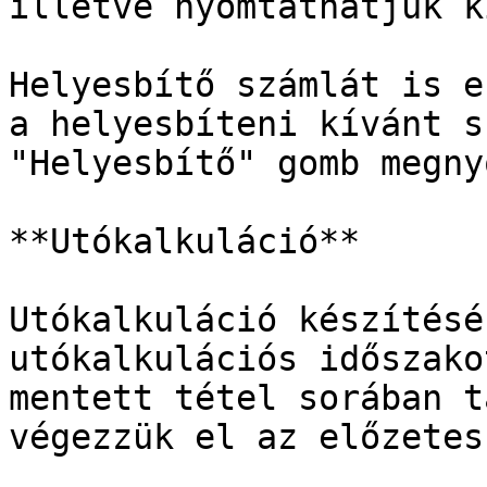
illetve nyomtathatjuk ki
Helyesbítő számlát is e
a helyesbíteni kívánt s
"Helyesbítő" gomb megny
**Utókalkuláció**

Utókalkuláció készítésé
utókalkulációs időszako
mentett tétel sorában t
végezzük el az előzetes