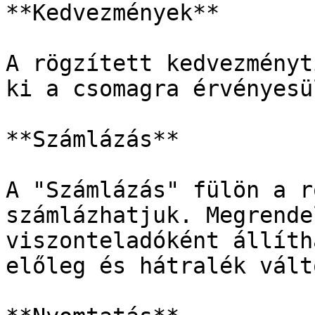
**Kedvezmények**

A rögzített kedvezményt
ki a csomagra érvényesül
**Számlázás**

A "Számlázás" fülön a r
számlázhatjuk. Megrende
viszonteladóként állíth
előleg és hátralék vált