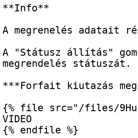
**Info**

A megrenelés adatait ré
A "Státusz állítás" gom
megrendelés státuszát.

***Forfait kiutazás meg
{% file src="/files/9Hu
VIDEO

{% endfile %}
