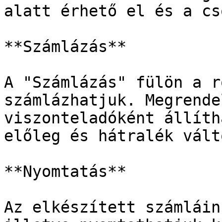
alatt érhető el és a cs
**Számlázás**

A "Számlázás" fülön a r
számlázhatjuk. Megrende
viszonteladóként állíth
előleg és hátralék vált
**Nyomtatás**

Az elkészített számláin