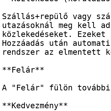
Szállás+repülő vagy szá
utazásoknál meg kell ad
közlekedéseket. Ezeket 
Hozzáadás után automati
rendszer az elmentett k
**Felár**

A "Felár" fülön további
**Kedvezmény**
