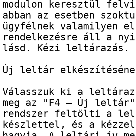
modulon keresztül felvi
abban az esetben szoktu
ügyfélnek valamilyen el
rendelkezésre áll a nyi
lásd. Kézi leltárazás.

Új leltár elkészítéséne
Válasszuk ki a leltáraz
meg az "F4 – Új leltár"
rendszer feltölti a lel
készlettel, és a kézzel
hagyja. A leltári ív me