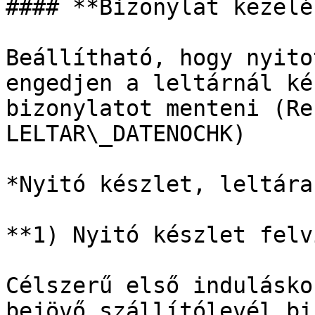
#### **Bizonylat kezelé
Beállítható, hogy nyito
engedjen a leltárnál ké
bizonylatot menteni (Re
LELTAR\_DATENOCHK)

*Nyitó készlet, leltára
**1) Nyitó készlet felv
Célszerű első indulásko
bejövő szállítólevél bi