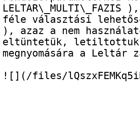
LELTAR\_MULTI\_FAZIS ),
féle választási lehetős
), azaz a nem használat
eltüntetük, letiltottuk
megnyomására a Leltár z