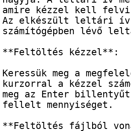
amire kézzel kell felvi
Az elkészült leltári ív
számítógépben lévő leltá
**Feltöltés kézzel**:

Keressük meg a megfelel
kurzorral a kézzel szám
meg az Enter billentyűt
fellelt mennyiséget.

**Feltöltés fájlból von