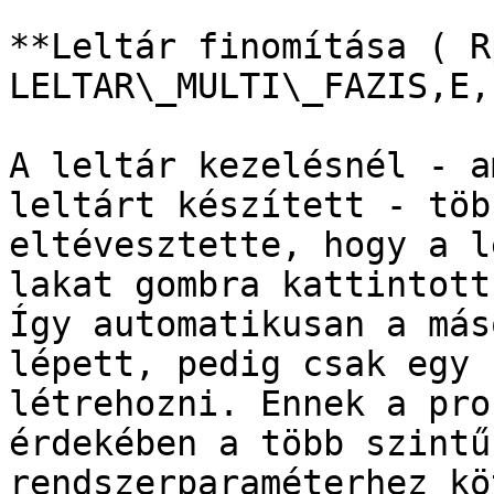
**Leltár finomítása ( R
LELTAR\_MULTI\_FAZIS,E,
A leltár kezelésnél - a
leltárt készített - töb
eltévesztette, hogy a l
lakat gombra kattintott
Így automatikusan a más
lépett, pedig csak egy 
létrehozni. Ennek a pro
érdekében a több szintű
rendszerparaméterhez kö