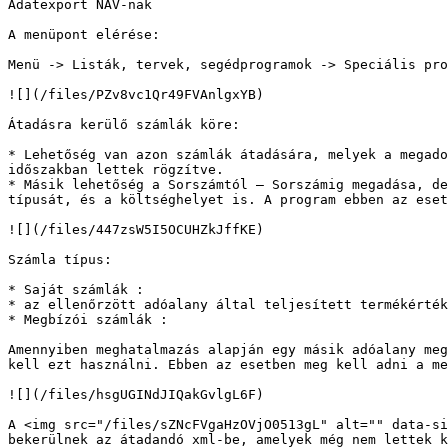
Adatexport NAV-nak

A menüpont elérése:

Menü -> Listák, tervek, segédprogramok -> Speciális pro
![](/files/PZv8vc1Qr49FVAnlgxYB)

Átadásra kerülő számlák köre:

* Lehetőség van azon számlák átadására, melyek a megado
időszakban lettek rögzítve.

* Másik lehetőség a Sorszámtól – Sorszámig megadása, de
típusát, és a költséghelyet is. A program ebben az eset
![](/files/447zsW5I5OCUHZkJffKE)

Számla típus:

* Saját számlák :

* az ellenőrzött adóalany által teljesített termékérték
* Megbízói számlák :

Amennyiben meghatalmazás alapján egy másik adóalany meg
kell ezt használni. Ebben az esetben meg kell adni a me
![](/files/hsgUGINdJIQakGvlgL6F)

A <img src="/files/sZNcFVgaHzOVjO0513gL" alt="" data-si
bekerülnek az átadandó xml-be, amelyek még nem lettek k