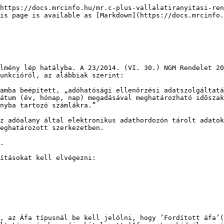
https://docs.mrcinfo.hu/mr.c-plus-vallalatiranyitasi-ren
is page is available as [Markdown](https://docs.mrcinfo
lmény lép hatályba. A 23/2014. (VI. 30.) NGM Rendelet 20
unkcióról, az alábbiak szerint:

amba beépített, „adóhatósági ellenőrzési adatszolgáltatá
átum (év, hónap, nap) megadásával meghatározható időszak
nyba tartozó számlákra.”

z adóalany által elektronikus adathordozón tárolt adatok
eghatározott szerkezetben.

.

ításokat kell elvégezni:

, az Áfa típusnál be kell jelölni, hogy ’Fordított áfa’(