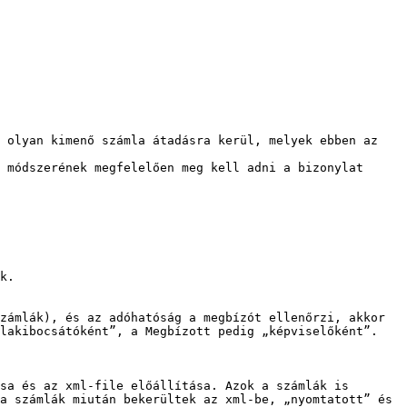
 olyan kimenő számla átadásra kerül, melyek ebben az 
 módszerének megfelelően meg kell adni a bizonylat 
k.

zámlák), és az adóhatóság a megbízót ellenőrzi, akkor 
lakibocsátóként”, a Megbízott pedig „képviselőként”.

sa és az xml-file előállítása. Azok a számlák is 
a számlák miután bekerültek az xml-be, „nyomtatott” és 