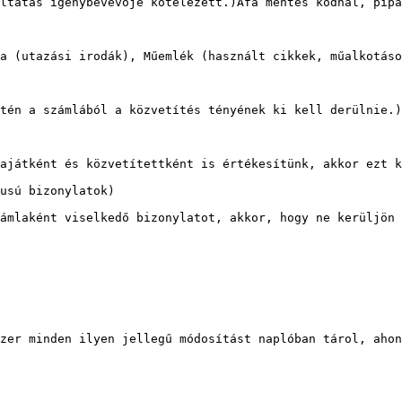
ltatás igénybevevője kötelezett.)Áfa mentes kódnál, pipá
a (utazási irodák), Műemlék (használt cikkek, műalkotáso
tén a számlából a közvetítés tényének ki kell derülnie.)

ajátként és közvetítettként is értékesítünk, akkor ezt k
usú bizonylatok)

ámlaként viselkedő bizonylatot, akkor, hogy ne kerüljön 
zer minden ilyen jellegű módosítást naplóban tárol, ahon