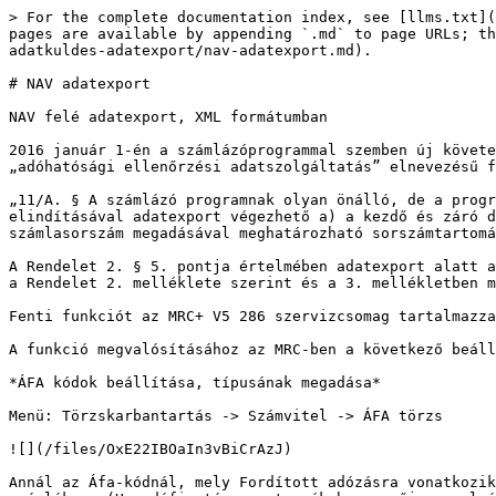
> For the complete documentation index, see [llms.txt](
pages are available by appending `.md` to page URLs; th
adatkuldes-adatexport/nav-adatexport.md).

# NAV adatexport

NAV felé adatexport, XML formátumban

2016 január 1-én a számlázóprogrammal szemben új követe
„adóhatósági ellenőrzési adatszolgáltatás” elnevezésű f
„11/A. § A számlázó programnak olyan önálló, de a progr
elindításával adatexport végezhető a) a kezdő és záró d
számlasorszám megadásával meghatározható sorszámtartomá
A Rendelet 2. § 5. pontja értelmében adatexport alatt a
a Rendelet 2. melléklete szerint és a 3. mellékletben m
Fenti funkciót az MRC+ V5 286 szervizcsomag tartalmazza
A funkció megvalósításához az MRC-ben a következő beáll
*ÁFA kódok beállítása, típusának megadása*

Menü: Törzskarbantartás -> Számvitel -> ÁFA törzs

![](/files/OxE22IBOaIn3vBiCrAzJ)

Annál az Áfa-kódnál, mely Fordított adózásra vonatkozik