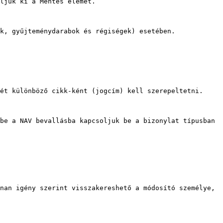
ljuk ki a Mentes elemet.

k, gyűjteménydarabok és régiségek) esetében.

ét különböző cikk-ként (jogcím) kell szerepeltetni.

be a NAV bevallásba kapcsoljuk be a bizonylat típusban 
nan igény szerint visszakereshető a módosító személye, 