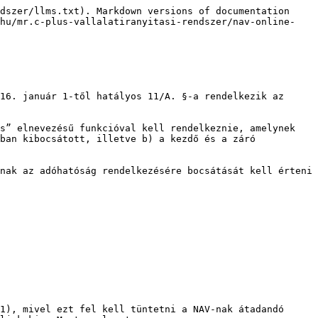
dszer/llms.txt). Markdown versions of documentation 
.hu/mr.c-plus-vallalatiranyitasi-rendszer/nav-online-
16. január 1-től hatályos 11/A. §-a rendelkezik az 
s” elnevezésű funkcióval kell rendelkeznie, amelynek 
ban kibocsátott, illetve b) a kezdő és a záró 
nak az adóhatóság rendelkezésére bocsátását kell érteni 
1), mivel ezt fel kell tüntetni a NAV-nak átadandó 