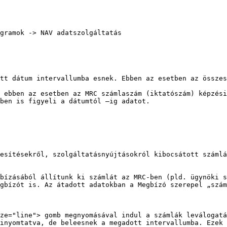
gramok -> NAV adatszolgáltatás

tt dátum intervallumba esnek. Ebben az esetben az összes
 ebben az esetben az MRC számlaszám (iktatószám) képzési
ben is figyeli a dátumtól –ig adatot.

esítésekről, szolgáltatásnyújtásokról kibocsátott számlá
bízásából állítunk ki számlát az MRC-ben (pld. ügynöki s
gbízót is. Az átadott adatokban a Megbízó szerepel „szám
ze="line"> gomb megnyomásával indul a számlák leválogatá
inyomtatva, de beleesnek a megadott intervallumba. Ezek 