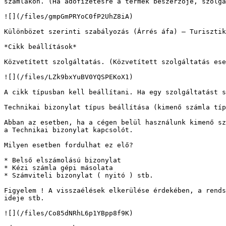
számlákon. (Ha adófizetésre a termék beszerzője, szolgá
![](/files/gmpGmPRYoC0fP2UhZ8iA)

Különbözet szerinti szabályozás (Árrés áfa) – Turisztik
*Cikk beállítások*

Közvetített szolgáltatás. (Közvetített szolgáltatás ese
![](/files/LZk9bxYuBV0YQSPEKoX1)

A cikk típusban kell beállítani. Ha egy szolgáltatást s
Technikai bizonylat típus beállítása (kimenő számla típ
Abban az esetben, ha a cégen belül használunk kimenő sz
a Technikai bizonylat kapcsolót.

Milyen esetben fordulhat ez elő?

* Belső elszámolású bizonylat

* Kézi számla gépi másolata

* Számviteli bizonylat ( nyitó ) stb.

Figyelem ! A visszaélések elkerülése érdekében, a rends
ideje stb.

![](/files/Co85dNRhL6p1YBpp8f9K)
